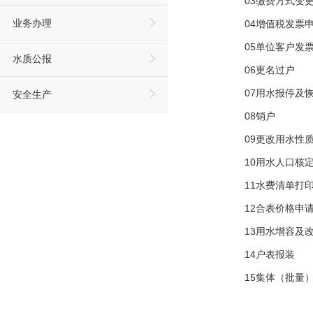
03缴费方式变
业务办理
04增值税发票
05单位客户发
水质公报
06更名过户
07用水报停及
安全生产
08销户
09更改用水性
10用水人口核
11水费清单打
12合表价格申
13用水增容及
14户表报装
15集体（批量