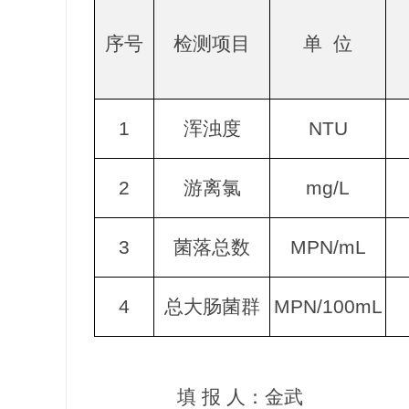
序号
检测项目
单 位
1
浑浊度
NTU
2
游离氯
mg/L
3
菌落总数
MPN/mL
4
总大肠菌群
MPN/100mL
填 报 人：金武